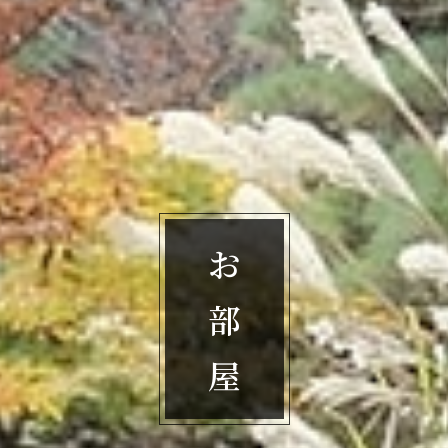
お
部
屋