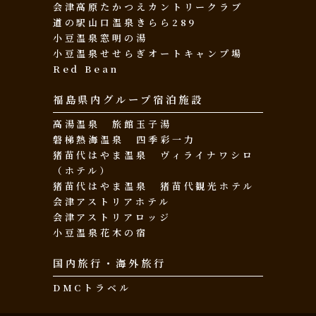
会津高原たかつえカントリークラブ
道の駅山口温泉きらら289
小豆温泉窓明の湯
小豆温泉せせらぎオートキャンプ場
Red Bean
福島県内グループ宿泊施設
高湯温泉 旅館玉子湯
磐梯熱海温泉 四季彩一力
猪苗代はやま温泉 ヴィライナワシロ
（ホテル）
猪苗代はやま温泉 猪苗代観光ホテル
会津アストリアホテル
会津アストリアロッジ
小豆温泉花木の宿
国内旅行・海外旅行
DMCトラベル