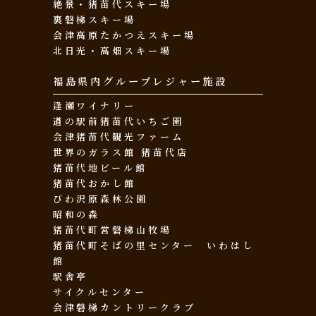
絶景・猪苗代スキー場
裏磐梯スキー場
会津高原たかつえスキー場
北日光・高畑スキー場
福島県内グループレジャー施設
逢瀬ワイナリー
道の駅前猪苗代いちご園
会津猪苗代観光ファーム
世界のガラス館 猪苗代店
猪苗代地ビール館
猪苗代おかし館
びわ沢原森林公園
昭和の森
猪苗代町営磐梯山牧場
猪苗代町そばの里センター いわはし
館
駅舎亭
サイクルセンター
会津磐梯カントリークラブ